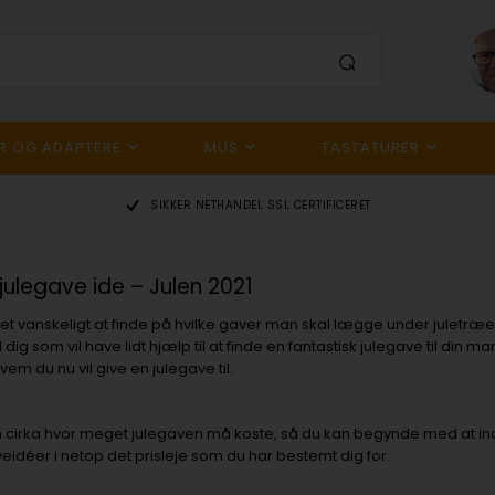
R OG ADAPTERE
MUS
TASTATURER
SIKKER NETHANDEL
SSL CERTIFICERET
ulegave ide – Julen 2021
t vanskeligt at finde på hvilke gaver man skal lægge under juletræet, 
 dig som vil have lidt hjælp til at finde en fantastisk julegave til din m
em du nu vil give en julegave til.
cirka hvor meget julegaven må koste, så du kan begynde med at indstill
eidéer i netop det prisleje som du har bestemt dig for.