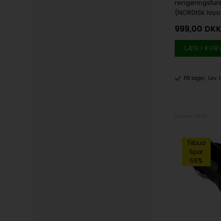
rengøringsfunk
(NORDISK layo
999,00
DK
På lager
Lev.
Varenr.: 8195
Tilbud
Spar
59%