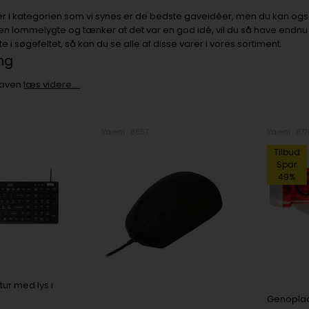
rer i kategorien som vi synes er de bedste gaveidéer, men du kan også
r en lommelygte og tænker at det var en god idé, vil du så have endn
e i søgefeltet, så kan du se alle af disse varer i vores sortiment.
ing
 gaven
læs videre….
Varenr.: 8657
Varenr.: 87
Tilbud
Spar
49%
ur med lys i
Genoplad