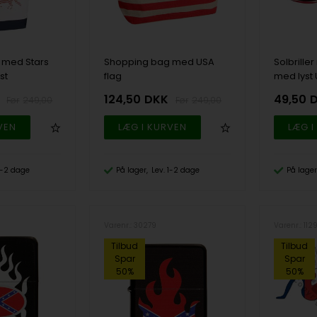
 med Stars
Shopping bag med USA
Solbriller
st
flag
med lyst 
124,50
DKK
49,50
249,00
249,00
 1-2 dage
På lager
Lev. 1-2 dage
På lager
Varenr.: 30279
Varenr.: 112
Tilbud
Tilbud
Spar
Spar
50%
50%