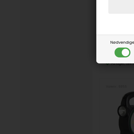
Høretelefon spl
15,00
DKK
Nødvendig
På lager
Lev.
Varenr.: 8855