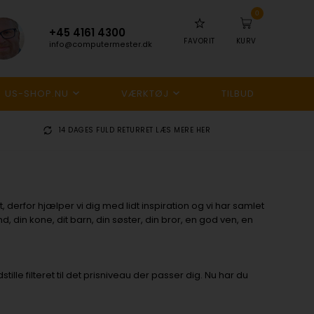
0
+45 4161 4300
FAVORIT
KURV
info@computermester.dk
US-SHOP.NU
VÆRKTØJ
TILBUD
14 DAGES FULD RETURRET
LÆS MERE HER
derfor hjælper vi dig med lidt inspiration og vi har samlet
and, din kone, dit barn, din søster, din bror, en god ven, en
e filteret til det prisniveau der passer dig. Nu har du