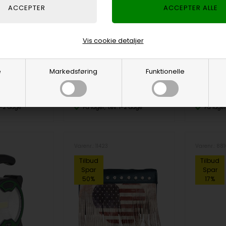
Kortlæser og USB adapter,
Kraftig L
Micro USB, USB C og USB 3.0
4000 Lum
itter, sort
til SD og micro SD kort
Watt
Vis cookie detaljer
89,00
DKK
399,00
39,00
109,00
e
Markedsføring
Funktionelle
 1-2 dage
På lager
Lev. 1-2 dage
På lager
Varenr.: 11423
Varenr.: 88
Tilbud
Tilbud
Spar
Spar
50%
17%