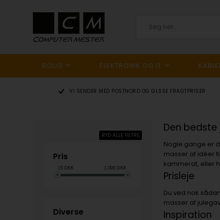
BOLIG
ELEKTRONIK OG IT
KABLE
HER
VI SENDER MED POSTNORD OG GLS
SE FRAGTPRISER
Den bedste j
RYD ALLE FILTRE
Nogle gange er de
masser af idéer til
Pris
kammerat, eller hv
15
DKK
1,000
DKK
Prisleje
Du ved nok sådan 
masser af julegav
Diverse
Inspiration