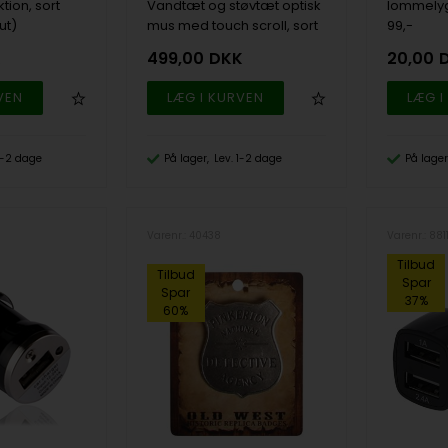
tion, sort
Vandtæt og støvtæt optisk
lommelyg
ut)
mus med touch scroll, sort
99,-
K
499,00
DKK
20,00
 1-2 dage
På lager
Lev. 1-2 dage
På lager
Varenr.: 40438
Varenr.: 881
Tilbud
Tilbud
Spar
Spar
37%
60%