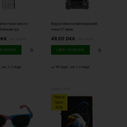
ånd med velcro
Reparationsværktøjssæt
linkede lys
med 17 dele
DKK
49,00
DKK
59,00
99,00
Lev. 1-2 dage
På lager
Lev. 1-2 dage
07
Varenr.: 40461
Tilbud
Spar
50%