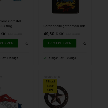
 med klart stel
USA flag
Sort bensinlighter med ørn
DKK
49,50
DKK
99,00
99,00
Lev. 1-2 dage
På lager
Lev. 1-2 dage
90
Varenr.: 40416
Tilbud
Spar
50%