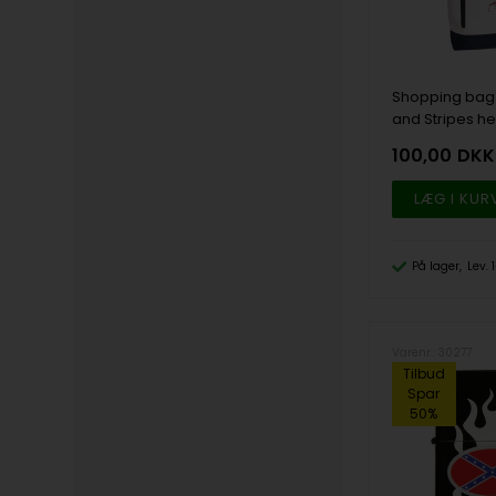
Shopping bag
and Stripes he
100,00
DKK
På lager
Lev.
Varenr.: 30277
Tilbud
Spar
50%