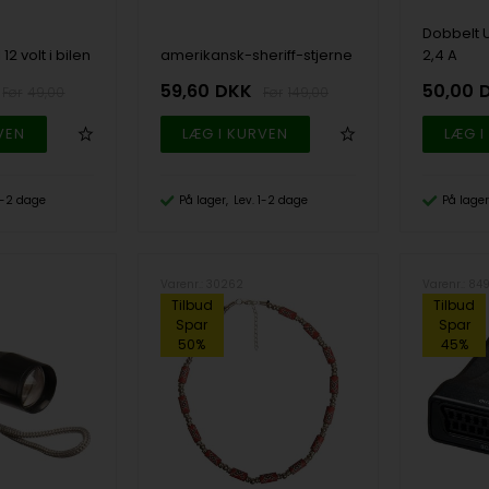
Dobbelt US
12 volt i bilen
amerikansk-sheriff-stjerne
2,4 A
59,60
DKK
50,00
49,00
149,00
 1-2 dage
På lager
Lev. 1-2 dage
På lager
Varenr.: 30262
Varenr.: 84
Tilbud
Tilbud
Spar
Spar
50%
45%