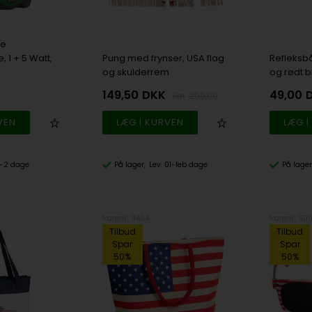
te
 1 + 5 Watt,
Pung med frynser, USA flag
Refleksb
og skulderrem
og rødt b
149,50
DKK
49,00
299,00
 1-2 dage
På lager
Lev. 01-feb dage
På lager
Varenr.: 11404
Varenr.: 110
Tilbud
Tilbud
Spar
Spar
50%
50%