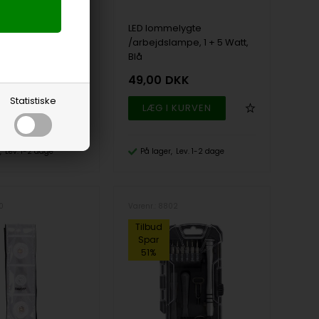
ED arbejdslampe,
LED lommelygte
en, 3500K, 50
/arbejdslampe, 1 + 5 Watt,
Blå
DKK
49,00
DKK
Statistiske
Lev. 1-2 dage
På lager
Lev. 1-2 dage
10
Varenr.: 8802
Tilbud
Spar
51%