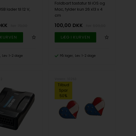
Foldbart tastatur til iOS og
B lader til 12 V,
Mac, fylder kun 26 x13 x 4
cm
DKK
100,00
DKK
79,00
599,00
Lev. 1-2 dage
På lager
Lev. 1-2 dage
92
Varenr.: 10263
Tilbud
Spar
50%