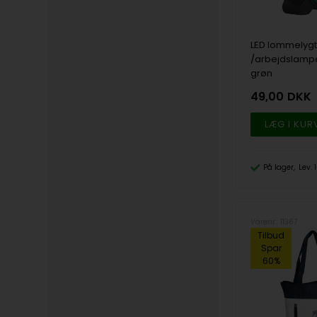
LED lommelyg
/arbejdslampe,
grøn
49,00
DKK
På lager
Lev.
Varenr.: 11367
Tilbud
Spar
60%