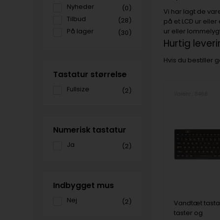
Nyheder
(0)
Vi har lagt de va
Tilbud
(28)
på et LCD ur elle
På lager
ur eller lommelygt
(30)
Hurtig lever
Hvis du bestiller
Tastatur størrelse
Fullsize
(2)
Varenr.: 8468
Numerisk tastatur
Ja
(2)
Indbygget mus
Nej
(2)
Vandtæt tastat
taster og