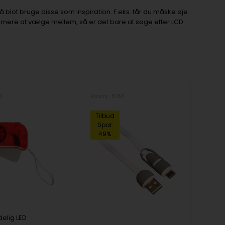
 blot bruge disse som inspiration. F.eks. får du måske øje
u mere at vælge mellem, så er det bare at søge efter LCD
76
Varenr.: 8763
Tilbud
Spar
49%
elig LED