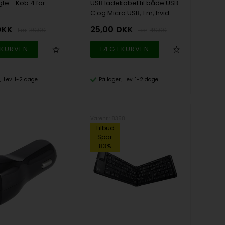
te - Køb 4 for
USB ladekabel til både USB
C og Micro USB, 1 m, hvid
DKK
25,00
DKK
39,00
49,00
Lev. 1-2 dage
På lager
Lev. 1-2 dage
1
Varenr.: 8358
Tilbud
Spar
83%