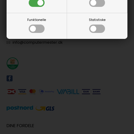
Computer Mester
Nyvænget 5
DK-7400 Herning
Funktionelle
Statistiske
+45 4161 4300
info@computermester.dk
DINE FORDELE