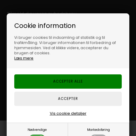
Tilmeld dig vores nyhedsbrev
Cookie information
Få gode råd og tips
Tilbud og andre gode ting
Vi bruger cookies til indsamling af statistik og til
trafikmåling. Vi bruger informationen til forbedring af
Få nyheder først
hjemmesiden. Ved at klikke videre, accepterer du
brugen af cookies.
Læs mere
Jeg accepterer vilkårene
Vis cookie detaljer
Nødvendige
Markedsføring
KUNDESERVICE