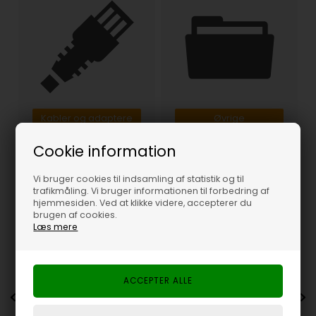
Kabler og adaptere
Øvrige
Cookie information
Vi bruger cookies til indsamling af statistik og til
trafikmåling. Vi bruger informationen til forbedring af
Tilbu
hjemmesiden. Ved at klikke videre, accepterer du
Spa
brugen af cookies.
66%
Læs mere
Fleksibelt vandtæt