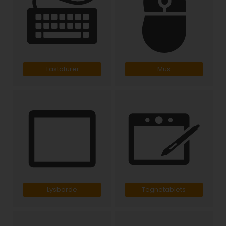
Tastaturer
Mus
Lysborde
Tegnetablets