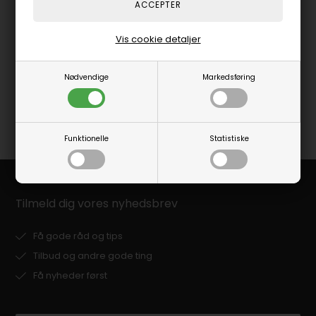
silikone gummi tastatur,
Temperatursensor til
sort (NORDISK layout)
termometer, 10 cm
Vis cookie detaljer
449,00
DKK
59,00
DKK
Nødvendige
Markedsføring
OVERVÅG
Funktionelle
Statistiske
Tilmeld dig vores nyhedsbrev
Få gode råd og tips
Tilbud og andre gode ting
Få nyheder først