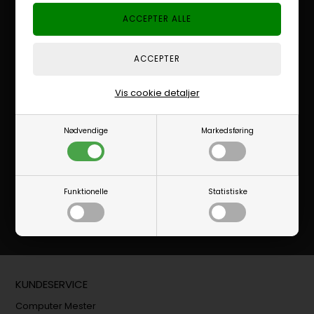
Tilmeld dig vores nyhedsbrev
Få gode råd og tips
Tilbud og andre gode ting
Få nyheder først
Vis cookie detaljer
Nødvendige
Markedsføring
Jeg accepterer vilkårene
Funktionelle
Statistiske
KUNDESERVICE
Computer Mester