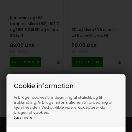
Kortlæser og USB
adapter, Micro USB, USB C
og USB 3.0 til SD og micro
SD og MicroSD læser, til
SD kort
USB eller Micro USB
89,00
DKK
50,00
DKK
109,00
99,00
På lager
Lev. 1-2 dage
På lager
Lev. 1-2 dage
Cookie information
Vi bruger cookies til indsamling af statistik og til
trafikmåling. Vi bruger informationen til forbedring af
hjemmesiden. Ved at klikke videre, accepterer du
brugen af cookies.
Læs mere