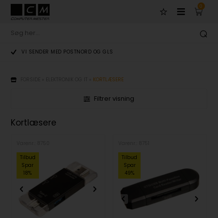
0
VI SENDER MED POSTNORD OG GLS
FORSIDE
»
ELEKTRONIK OG IT
»
KORTLÆSERE
Filtrer visning
Kortlæsere
Varenr.: 8750
Varenr.: 8751
Tilbud
Tilbud
Tilbud
Spar
Spar
Spar
18%
49%
18%