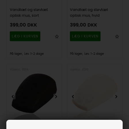
Vandtæt og støvtæt
Vandtæt og støvtæt
optisk mus, sort
optisk mus, hvid
399,00
DKK
399,00
DKK
På lager
Lev. 1-2 dage
På lager
Lev. 1-2 dage
Varenr.: 8314
Varenr.: 8316