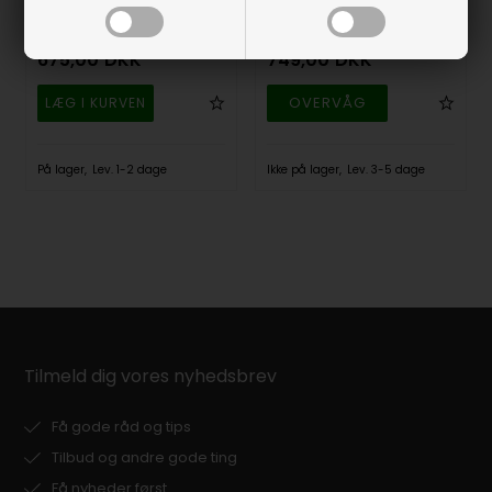
mus, hvid, AK-PMH1OS-
vandtæt laser mus, hvid,
US-W
AK-PMT2LB-FS-W
675,00
DKK
749,00
DKK
OVERVÅG
På lager
Lev. 1-2 dage
Ikke på lager
Lev. 3-5 dage
Tilmeld dig vores nyhedsbrev
Få gode råd og tips
Tilbud og andre gode ting
Få nyheder først