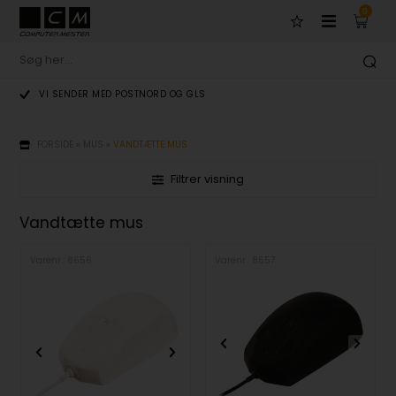
0
VI SENDER MED POSTNORD OG GLS
FORSIDE
»
MUS
»
VANDTÆTTE MUS
Filtrer visning
Vandtætte mus
Varenr.: 8656
Varenr.: 8657