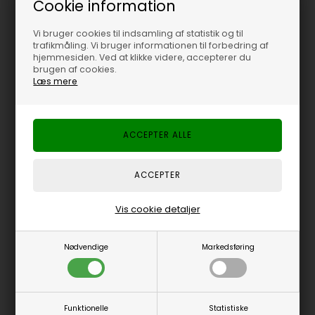
Cookie information
Vandtæt og støvtæt
Vandtæt og støvtæt
trådløs laser mus, sort
trådløs laser mus, hvid
Vi bruger cookies til indsamling af statistik og til
499,00
DKK
499,00
DKK
trafikmåling. Vi bruger informationen til forbedring af
hjemmesiden. Ved at klikke videre, accepterer du
brugen af cookies.
Læs mere
På lager
Lev. 1-2 dage
På lager
Lev. 1-2 dage
Varenr.: 8899
Varenr.: 8759
Vis cookie detaljer
Nødvendige
Markedsføring
Active Key vandtæt laser
Active Key trådløs
Funktionelle
Statistiske