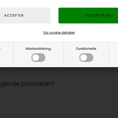
Vis cookie detaljer
e
Markedsføring
Funktionelle
6 eller nyere (Plug & Play)
ølgende produkter?