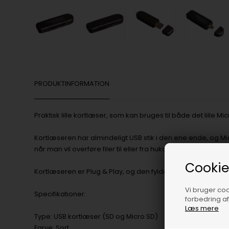
PRODUKTINFORMATION
Praktisk lille kortlæser, som kan bruges til både det lille Mi
Kortlæseren har almindeligt USB stik i den ene ende, og Mi
når man vil overføre filer til eller fra hukommelseskort.
Cookie
Kortlæseren er Plug & Play, og den fylder blot 10 x 20 x 64 
Vi bruger cook
Specifikationer:
forbedring a
Læs mere
Type: USB kortlæser (SD og Micro SD)
Farve: Sort