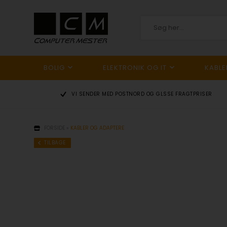
BOLIG
ELEKTRONIK OG IT
KABLE
HER
VI SENDER MED POSTNORD OG GLS
SE FRAGTPRISER
FORSIDE
»
KABLER OG ADAPTERE
TILBAGE