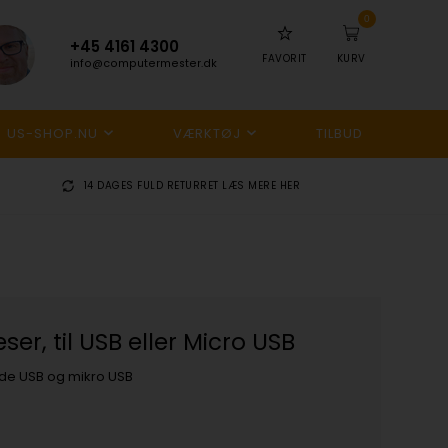
0
+45 4161 4300
FAVORIT
KURV
info@computermester.dk
US-SHOP.NU
VÆRKTØJ
TILBUD
14 DAGES FULD RETURRET
LÆS MERE HER
er, til USB eller Micro USB
de USB og mikro USB