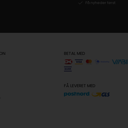
Få nyheder først
ION
BETAL MED
FÅ LEVERET MED
e