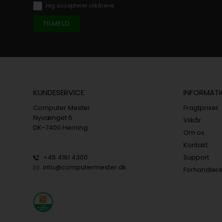
Jeg accepterer vilkårene
KUNDESERVICE
INFORMAT
Computer Mester
Fragtpriser
Nyvænget 5
Vilkår
DK-7400 Herning
Om os
Kontakt
+45 4161 4300
Support
info@computermester.dk
Forhandler