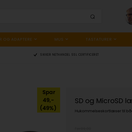
R OG ADAPTERE
MUS
TASTATURER
SIKKER NETHANDEL
SSL CERTIFICERET
Spar
SD og MicroSD læs
49,-
(49%)
Hukommelseskortlæser til bå
Før99,00