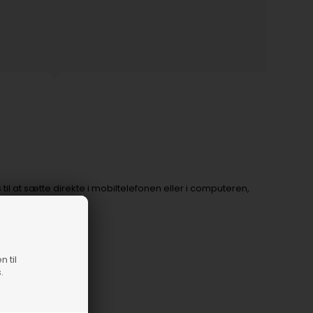
l at sætte direkte i mobiltelefonen eller i computeren,
n til
.