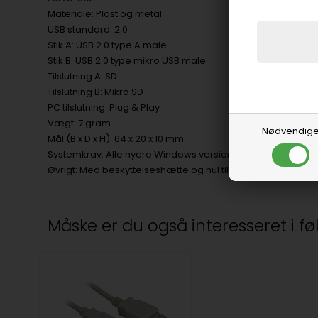
Materiale: Plast og metal
USB standard: 2.0
Stik A: USB 2.0 type A male
Stik B: USB 2.0 type mikro USB male
Tilslutning A: SD
Tilslutning B: Mikro SD
PC tilslutning: Plug & Play
Vægt: 7 gram
Nødvendig
Mål (B x D x H): 64 x 20 x 10 mm
Systemkrav: Alle nyere Windows versioner samt Mac OS X 8.
Øvrigt: Med beskyttelseshætte og hul til rem
Måske er du også interesseret i f