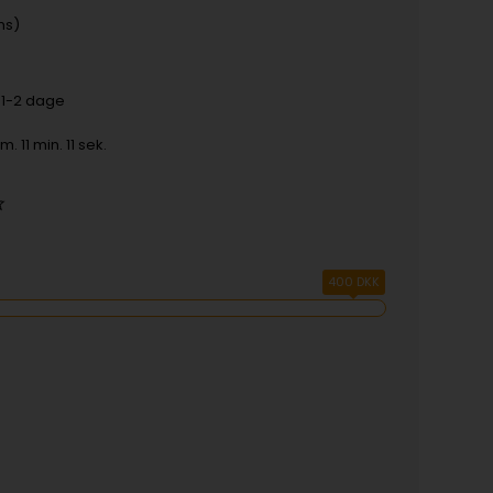
ms)
f 1-2 dage
im. 11 min. 11 sek.
400 DKK