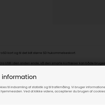
croSD kort og til det lidt større SD hukommelseskort.
cro USB i den anden ende, så den smarte kortlæser kan både bruges ti
 information
mm.
ies til indsamling af statistik og til trafikmåling. Vi bruger informatione
f hjemmesiden. Ved at klikke videre, accepterer du brugen af cookies