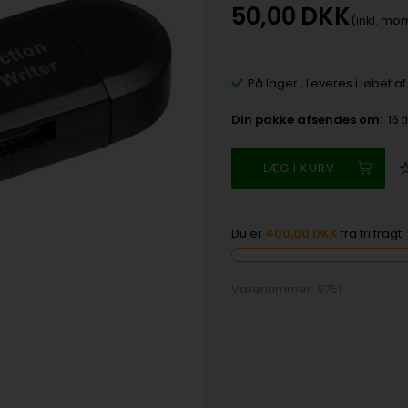
50,00
DKK
(inkl. mo
På lager
,
Leveres i løbet a
Din pakke afsendes om:
16 t
Du er
400,00 DKK
fra fri fragt
Varenummer:
8751