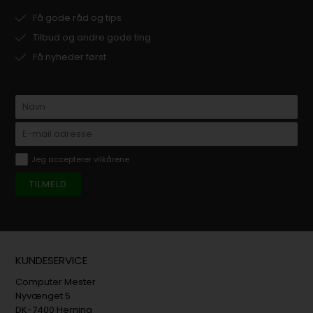
Få gode råd og tips
Tilbud og andre gode ting
Få nyheder først
Jeg accepterer vilkårene
KUNDESERVICE
Computer Mester
Nyvænget 5
DK-7400 Herning