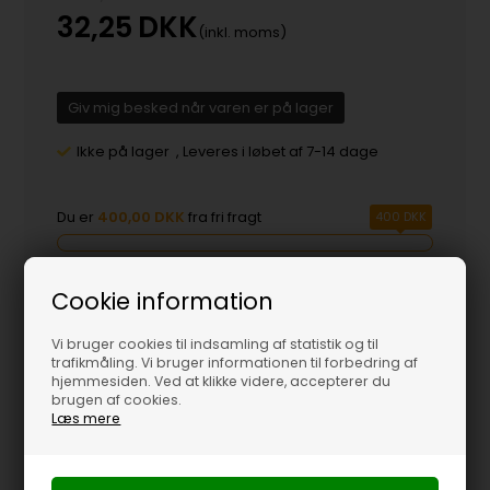
32,25
DKK
(inkl. moms)
Giv mig besked når varen er på lager
Ikke på lager
,
Leveres i løbet af 7-14 dage
Du er
400,00 DKK
fra fri fragt
400 DKK
Varenummer:
10843
Cookie information
Vi bruger cookies til indsamling af statistik og til
trafikmåling. Vi bruger informationen til forbedring af
hjemmesiden. Ved at klikke videre, accepterer du
Produktinformation
brugen af cookies.
Læs mere
Høj kvalitetes mobilpung til Samsung Galaxy S4 i9500 i et flot
design med det Amerikanske flag.