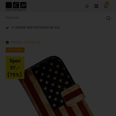
0
VI SENDER MED POSTNORD OG GLS
FORSIDE
»
NONAME-191
TILBAGE
Spar
97,-
(75%)